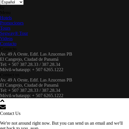
by
Menu
Hotels
Promociones
Tours
Segway® Tour
Videos
Contacto
Contacto
Av. 49 A Oeste, Edif. Las Azucenas PB
El Cangrejo, Ciudad de Panamá
Tel: + 507 387.28.33 / 387.28.34
Móvil-whataspp: + 507 6265.1222
Contact us
Av. 49 A Oeste, Edif. Las Azucenas PB
El Cangrejo, Ciudad de Panamá
Tel: + 507 387.28.33 / 387.28.34
Móvil-whataspp: + 507 6265.1222
Contact Us
We're not around right now. But you can send us an email and we'll
get back to you, asap.