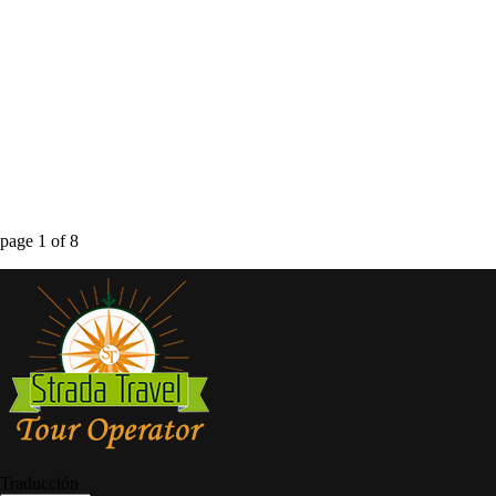
page
1
of
8
Traducción