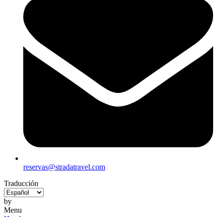
reservas@stradatravel.com
Traducción
by
Menu