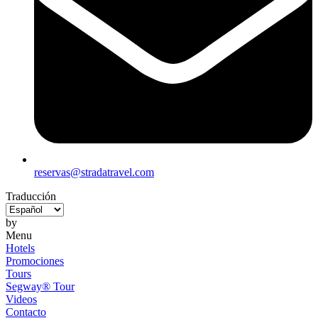
reservas@stradatravel.com
Traducción
by
Menu
Hotels
Promociones
Tours
Segway® Tour
Videos
Contacto