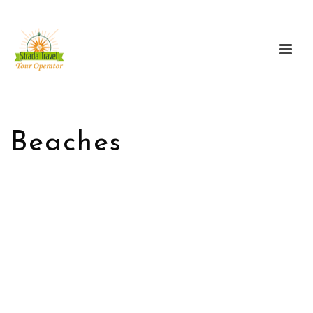
Beaches
HOME
/
BEACHES