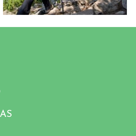
O
DAS