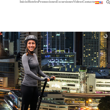
Inicio
Hoteles
Promociones
Excursiones
Videos
Contacto