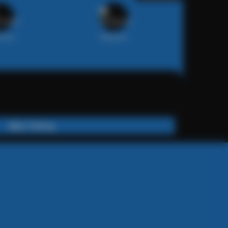
eslot
Minigame
Micro
Main Fishing