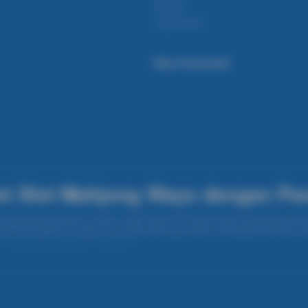
Referral
Leaderboard
Stay Connected
i Slot Mahjong Ways dengan Pa
hadirkan platform modern, sistem stabil, dan akses cepat. Dilengkapi panduan
ntuitif memudahkan navigasi, sementara teknologi terbaru memastikan performa
na aktif setiap saat tanpa hambatan.
Baca lebih
Partner