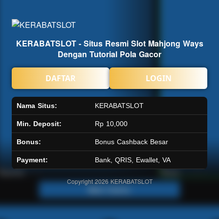
KERABATSLOT - Situs Resmi Slot Mahjong Ways
Dengan Tutorial Pola Gacor
DAFTAR
LOGIN
Nama Situs:
KERABATSLOT
Min. Deposit:
Rp 10,000
Bonus:
Bonus Cashback Besar
Payment:
Bank, QRIS, Ewallet, VA
PragmaticPlay
Evolution
Copyright 2026
KERABATSLOT
Main Casino