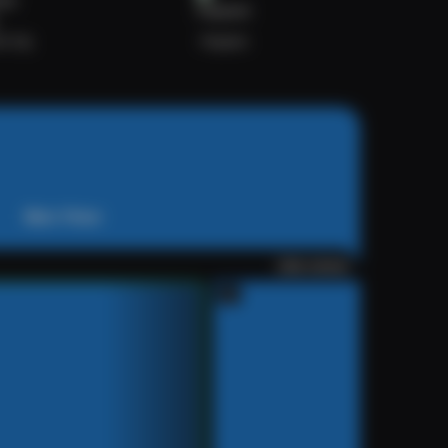
t City
Playtech
C
Main Poker
Lihat semua
53