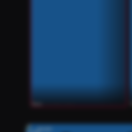
IDNLIVE
Arcade