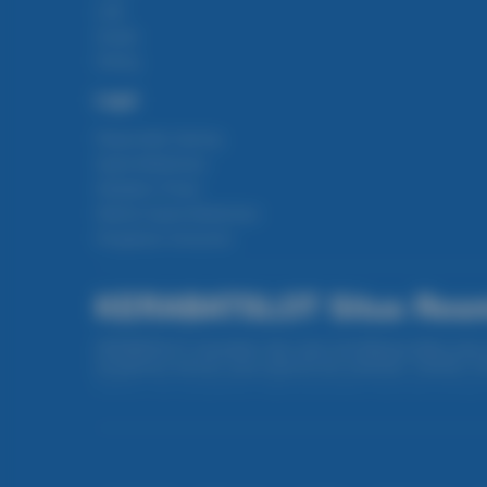
Lotto
Arcade
Fishing
Legal
Responsible Gaming
Syarat &Ketentuan
Kebijakan Privasi
Referral Syarat &Ketentuan
Pengaduan Konsumen
KERABATSLOT Situs Resm
KERABATSLOT merupakan situs resmi slot Mahjong Ways yang meng
pengalaman bermain yang responsif dan terstruktur. Tampilan i
efisiensi, dan pengalaman digital berkualitas tinggi bagi penggu