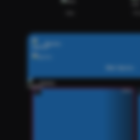
New
PG 
Sports+
Main Sports+
Casino
53