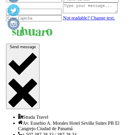
Not readable? Change text.
Send message
Strada Travel
Av. Eusebio A. Morales Hotel Sevilla Suites PB El
Cangrejo Ciudad de Panamá
+ 507 387.28.33 / 387.28.34