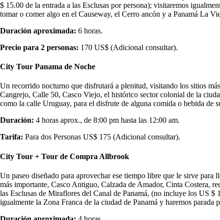
$ 15.00 de la entrada a las Esclusas por persona); visitaremos igualm
tomar o comer algo en el Causeway, el Cerro ancón y a Panamá La Vie
Duración aproximada:
6 horas.
Precio para 2 personas:
170 US$ (Adicional consultar).
City Tour Panama de Noche
Un recorrido nocturno que disfrutará a plenitud, visitando los sitios más
Cangrejo, Calle 50, Casco Viejo, el histórico sector colonial de la ciu
como la calle Uruguay, para el disfrute de alguna comida o bebida de s
Duración:
4 horas aprox., de 8:00 pm hasta las 12:00 am.
Tarifa:
Para dos Personas US$ 175 (Adicional consultar).
City Tour + Tour de Compra Allbrook
Un paseo diseñado para aprovechar ese tiempo libre que le sirve para 
más importante, Casco Antiguo, Calzada de Amador, Cinta Costera, reco
las Esclusas de Miraflores del Canal de Panamá, (no incluye los US $ 1
igualmente la Zona Franca de la ciudad de Panamá y haremos parada p
Duración aproximada:
4 horas.