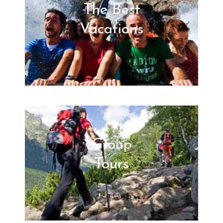
The Best
Vacations
Group
Tours