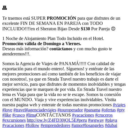
Te traemos está SUPER
PROMOCIÓN
para que disfrutes de un
excelente FIN DE SEMANA EN PAREJA con TODO
INCLUIDO!!!!en el Sheraton Bijao Desde
$130
Por Pareja 😍
1 Noche de Alojamiento Plan Todo Incluido en el Hotel.
Promoción válida de Domingo a Viernes.
Deseas más información?
contáctanos
y con mucho gusto te
atenderemos!!!.
Somos la Agencia de Viajes de PANAMÁ!!!!! Con calidad de
exportación para el mundo entero!. Síguenos! y entérate de las
mejores promociones así como también de los beneficios de viajar
con nosotros!, ya que en Strada Travel nuestro trabajo es darte el
mejor servicio, para que disfrutes de momentos inolvidables y tengas
experiencias que te marquen de por vida. En Strada Travel nuestro
lema es Viaja para que la vida no se te escape. Somos tu conexión
con el MUNDO. Viaja y vive experiencias inolvidables. Vistita
nuestra pagina web y enterate de todas nuestras promociones
#viajes
#love
#travel
#agenciadeviajes
#touroperador
#panama
#ofertas
#pty
#like
#cusco
#lima
CONTÁCTANOS
#vacaciones
#cruceros
#excursiones
http://ow.ly/Z4FD30jOL5E
#peru
#segway
#playa
#vacaciones
#follow
#emprendedores
#amor
#losangeles
#dubai