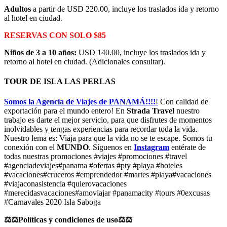
Adultos
a partir de USD 220.00, incluye los traslados ida y retorno
al hotel en ciudad.
RESERVAS CON SOLO $85
Niños de 3 a 10 años:
USD 140.00, incluye los traslados ida y
retorno al hotel en ciudad. (Adicionales consultar).
TOUR DE ISLA LAS PERLAS
Somos la Agencia de Viajes de PANAMÁ!!!!
!
Con calidad de
exportación para el mundo entero! En
Strada Travel
nuestro
trabajo es darte el mejor servicio, para que disfrutes de momentos
inolvidables y tengas experiencias para recordar toda la vida.
Nuestro lema es: Viaja para que la vida no se te escape. Somos tu
conexión con el
MUNDO
. Síguenos en
Instagram
entérate de
todas nuestras promociones #viajes #promociones #travel
#agenciadeviajes#panama #ofertas #pty #playa #hoteles
#vacaciones#cruceros #emprendedor #martes #playa#vacaciones
#viajaconasistencia #quierovacaciones
#merecidasvacaciones#amoviajar #panamacity #tours #0excusas
#Carnavales 2020 Isla Saboga
⚖️⚖️Políticas y condiciones de uso⚖️⚖️