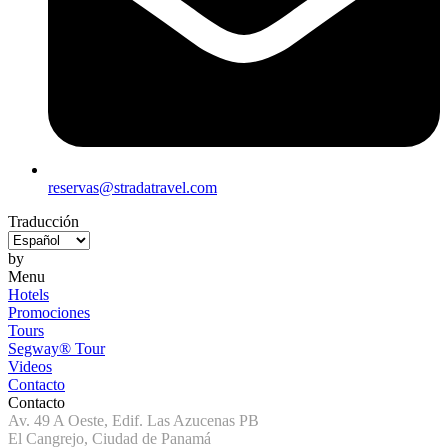
reservas@stradatravel.com
Traducción
by
Menu
Hotels
Promociones
Tours
Segway® Tour
Videos
Contacto
Contacto
Av. 49 A Oeste, Edif. Las Azucenas PB
El Cangrejo, Ciudad de Panamá