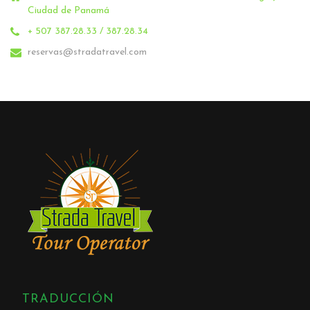
Ciudad de Panamá
+ 507 387.28.33 / 387.28.34
reservas@stradatravel.com
TRADUCCIÓN