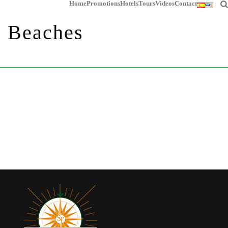
Home
Promotions
Hotels
Tours
Videos
Contact
Beaches
HOME
/
BEACHES