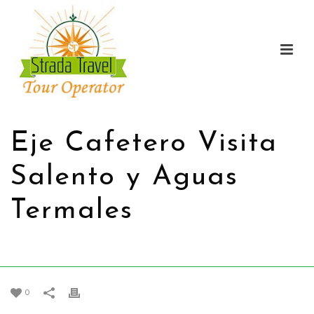
Eje Cafetero Visita
Salento y Aguas
Termales
HOME
/
PROMOCIONES
/ EJE CAFETERO VISITA SALENTO Y AGUAS
TERMALES
0