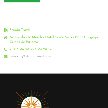
Strada Travel
Av. Eusebio A. Morales Hotel Sevilla Suites PB El Cangrejo
Ciudad de Panamá
+ 507 387.28.33 / 387.28.34
reservas@stradatravel.com