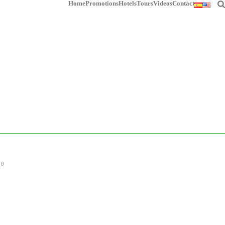
Home
Promotions
Hotels
Tours
Videos
Contact
HOME
/
PROMOCIONES
/ PEREIRA 2018
0