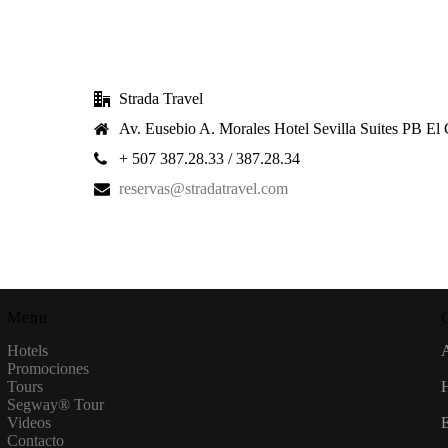
Strada Travel
Av. Eusebio A. Morales Hotel Sevilla Suites PB E
+ 507 387.28.33 / 387.28.34
reservas@stradatravel.com
Menu
Hotels
Promociones
Tours
H
Segway® Tour
Videos
Contacto