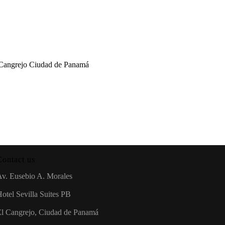
l Cangrejo Ciudad de Panamá
Contact us
Av. Eusebio A. Morales
otel Sevilla Suites PB
El Cangrejo, Ciudad de Panamá