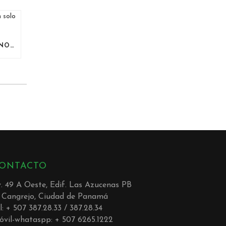
ORLANDO – MIAMI 2 DESTINOS UN SOLO VIAJE
ONTACTO
. 49 A Oeste, Edif. Las Azucenas PB
l Cangrejo, Ciudad de Panamá
l: + 507 387.28.33 / 387.28.34
vil-whataspp: + 507 6265.1222