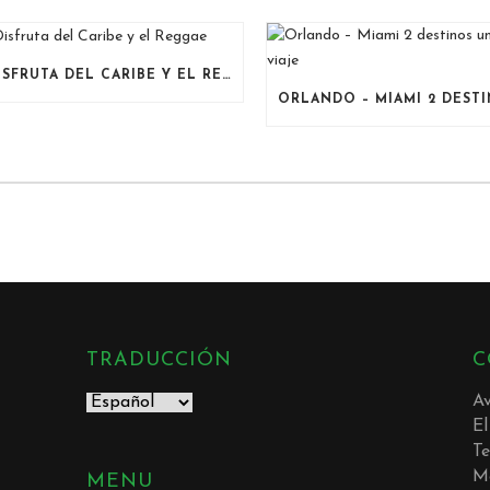
DISFRUTA DEL CARIBE Y EL REGGAE
TRADUCCIÓN
C
Av
E
Te
Mó
MENU