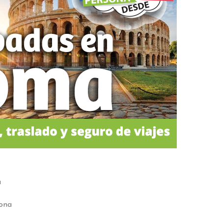
a
sona