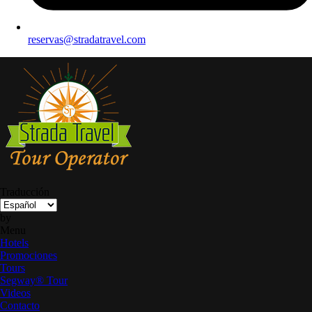
reservas@stradatravel.com
Traducción
by
Menu
Hotels
Promociones
Tours
Segway® Tour
Videos
Contacto