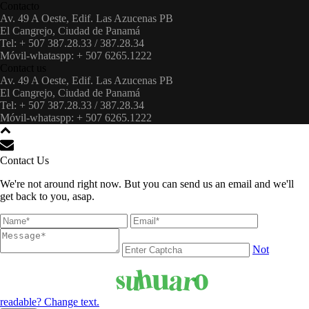
Contacto
Av. 49 A Oeste, Edif. Las Azucenas PB
El Cangrejo, Ciudad de Panamá
Tel: + 507 387.28.33 / 387.28.34
Móvil-whataspp: + 507 6265.1222
Contact us
Av. 49 A Oeste, Edif. Las Azucenas PB
El Cangrejo, Ciudad de Panamá
Tel: + 507 387.28.33 / 387.28.34
Móvil-whataspp: + 507 6265.1222
Contact Us
We're not around right now. But you can send us an email and we'll
get back to you, asap.
Not
readable? Change text.