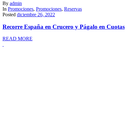
By
admin
In
Promociones
,
Promociones
,
Reservas
Posted
diciembre 26, 2022
Recorre España en Crucero y Págalo en Cuotas
READ MORE