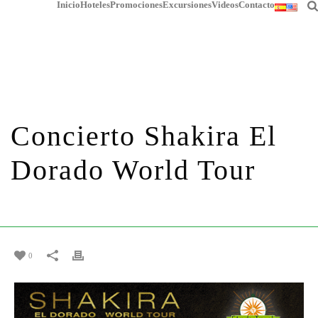
Inicio
Hoteles
Promociones
Excursiones
Videos
Contacto
Concierto Shakira El
Dorado World Tour
HOME
/
PROMOCIONES
/ CONCIERTO SHAKIRA EL DORADO WORLD
TOUR
0