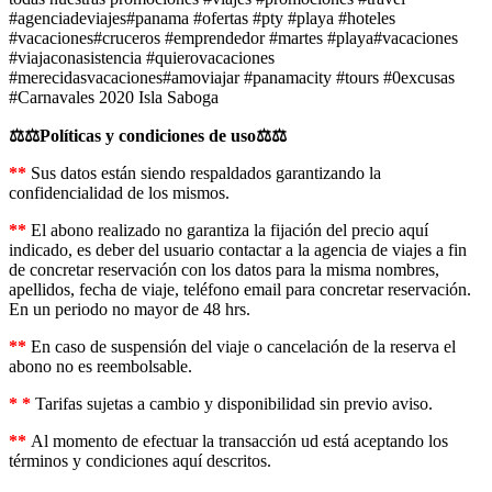
#agenciadeviajes#panama #ofertas #pty #playa #hoteles
#vacaciones#cruceros #emprendedor #martes #playa#vacaciones
#viajaconasistencia #quierovacaciones
#merecidasvacaciones#amoviajar #panamacity #tours #0excusas
#Carnavales 2020 Isla Saboga
⚖️⚖️Políticas y condiciones de uso⚖️⚖️
**
Sus datos están siendo respaldados garantizando la
confidencialidad de los mismos.
**
El abono realizado no garantiza la fijación del precio aquí
indicado, es deber del usuario contactar a la agencia de viajes a fin
de concretar reservación con los datos para la misma nombres,
apellidos, fecha de viaje, teléfono email para concretar reservación.
En un periodo no mayor de 48 hrs.
**
En caso de suspensión del viaje o cancelación de la reserva el
abono no es reembolsable.
* *
Tarifas sujetas a cambio y disponibilidad sin previo aviso.
**
Al momento de efectuar la transacción ud está aceptando los
términos y condiciones aquí descritos.