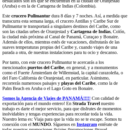
destacados son los que se encuentran en la ciudad de Oranjestad
(Aruba) o en la de Cartagena de Indias (Colombia).
Este
crucero Pullmantur
dura 8 días y 7 noches. Así, a medida que
transcurra esta semana larga, el crucero Antillas y Caribe Sur de
Pullmantur te transportará a singulares destinos del Caribe, como
son las citadas urbes de Oranjestad y
Cartagena de Indias
, Colón,
la ciudad más próxima al Canal de Panamá, Curaçao y Bonaire.
Además de ellos, mientras estés de vacaciones, disfrutarás de las
suaves temperaturas propias del Caribe y, cuando viajes de una
parada a otra, de nuestras instalaciones para tu ocio y descanso.
Por tanto, con este crucero Pullmantur te acercarás a los
mencionados
puertos del Caribe
, en general, y a monumentos
como el Fuerte Ámsterdam de Willemstad, la capital curazoleña, o
del Faro California de Oranjestad, en particular. Asimismo,
recorrerás numerosos paisajes y
playas del Caribe
, como la de
Palm Beach en Aruba o el Lago Goto en Bonaire.
Somos la Agencia de Viajes de PANAMÁ!!!!
!
Con calidad de
exportación para el mundo entero! En
Strada Travel
nuestro
trabajo es darte el mejor servicio, para que disfrutes de momentos
inolvidables y tengas experiencias para recordar toda la vida.
Nuestro lema es: Viaja para que la vida no se te escape. Somos tu
conexión con el
MUNDO
. Síguenos en
Instagram
entérate de
todas nuestras promociones #viajes #promociones #travel