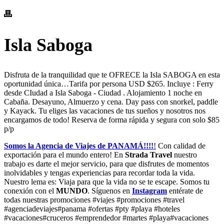
Isla Saboga
Disfruta de la tranquilidad que te OFRECE la Isla SABOGA en esta
oportunidad única…Tarifa por persona USD $265. Incluye : Ferry
desde CIudad a Isla Saboga - Ciudad . Alojamiento 1 noche en
Cabaña. Desayuno, Almuerzo y cena. Day pass con snorkel, paddle
y Kayack. Tu eliges las vacaciones de tus sueños y nosotros nos
encargamos de todo! Reserva de forma rápida y segura con solo $85
p/p
Somos la Agencia de Viajes de PANAMÁ!!!!
!
Con calidad de
exportación para el mundo entero! En
Strada Travel
nuestro
trabajo es darte el mejor servicio, para que disfrutes de momentos
inolvidables y tengas experiencias para recordar toda la vida.
Nuestro lema es: Viaja para que la vida no se te escape. Somos tu
conexión con el
MUNDO
. Síguenos en
Instagram
entérate de
todas nuestras promociones #viajes #promociones #travel
#agenciadeviajes#panama #ofertas #pty #playa #hoteles
#vacaciones#cruceros #emprendedor #martes #playa#vacaciones