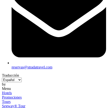
reservas@stradatravel.com
Traducción
by
Menu
Hotels
Promociones
Tours
Segway® Tour