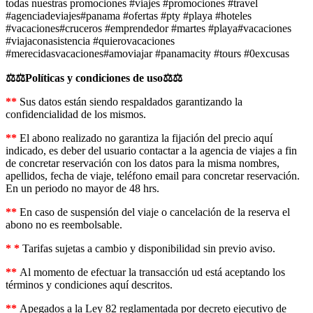
todas nuestras promociones #viajes #promociones #travel
#agenciadeviajes#panama #ofertas #pty #playa #hoteles
#vacaciones#cruceros #emprendedor #martes #playa#vacaciones
#viajaconasistencia #quierovacaciones
#merecidasvacaciones#amoviajar #panamacity #tours #0excusas
⚖️⚖️Políticas y condiciones de uso⚖️⚖️
**
Sus datos están siendo respaldados garantizando la
confidencialidad de los mismos.
**
El abono realizado no garantiza la fijación del precio aquí
indicado, es deber del usuario contactar a la agencia de viajes a fin
de concretar reservación con los datos para la misma nombres,
apellidos, fecha de viaje, teléfono email para concretar reservación.
En un periodo no mayor de 48 hrs.
**
En caso de suspensión del viaje o cancelación de la reserva el
abono no es reembolsable.
* *
Tarifas sujetas a cambio y disponibilidad sin previo aviso.
**
Al momento de efectuar la transacción ud está aceptando los
términos y condiciones aquí descritos.
**
Apegados a la Ley 82 reglamentada por decreto ejecutivo de