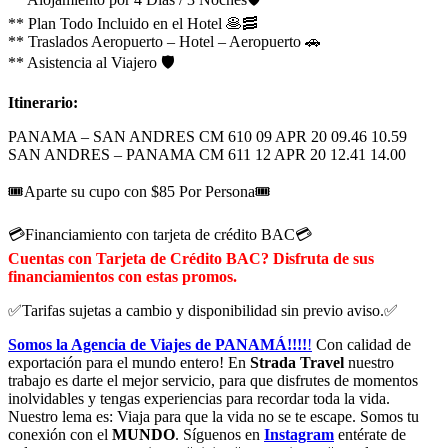
** Plan Todo Incluido en el Hotel 🥞🥓
** Traslados Aeropuerto – Hotel – Aeropuerto 🚗
** Asistencia al Viajero 🛡️
Itinerario:
PANAMA – SAN ANDRES CM 610 09 APR 20 09.46 10.59
SAN ANDRES – PANAMA CM 611 12 APR 20 12.41 14.00
🎟️Aparte su cupo con $85 Por Persona🎟️
💳Financiamiento con tarjeta de crédito BAC💳
Cuentas con Tarjeta de Crédito BAC? Disfruta de sus
financiamientos con estas promos.
✅Tarifas sujetas a cambio y disponibilidad sin previo aviso.✅
Somos la Agencia de Viajes de PANAMÁ!!!!
!
Con calidad de
exportación para el mundo entero! En
Strada Travel
nuestro
trabajo es darte el mejor servicio, para que disfrutes de momentos
inolvidables y tengas experiencias para recordar toda la vida.
Nuestro lema es: Viaja para que la vida no se te escape. Somos tu
conexión con el
MUNDO
. Síguenos en
Instagram
entérate de