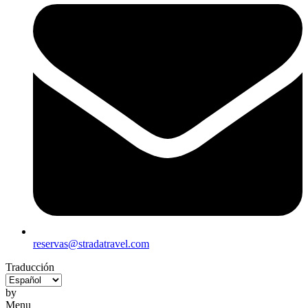
reservas@stradatravel.com
Traducción
by
Menu