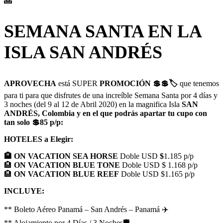
SEMANA SANTA EN LA
ISLA SAN ANDRÉS
APROVECHA
está SUPER
PROMOCIÓN 💲💲🏷️
que tenemos
para ti para que disfrutes de una increíble Semana Santa por 4 días y
3 noches (del 9 al 12 de Abril 2020) en la magnifica Isla
SAN
ANDRÉS, Colombia
y en el que podrás apartar tu cupo con
tan solo
💲85 p/p
:
HOTELES a Elegir:
🏨 ON VACATION SEA HORSE
Doble USD
$
1.185 p/p
🏨
ON VACATION BLUE TONE
Doble USD
$
1.168 p/p
🏨
ON VACATION BLUE REEF
Doble USD
$1.165 p/p
INCLUYE:
** Boleto Aéreo Panamá – San Andrés – Panamá ✈️
** Alojamiento por 4 Días / 3 Noches🛡️