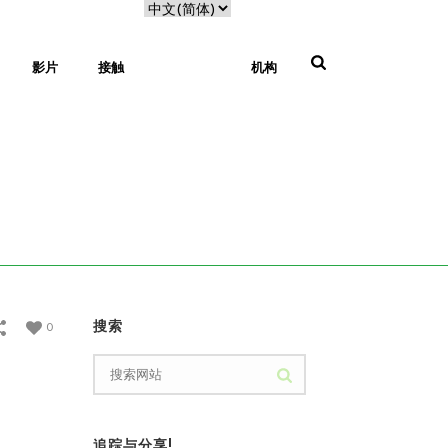
影片
接触
机构
家
/
促销
/ 促销巴拿马城
搜索
0
追踪与分享!