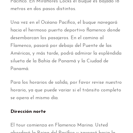
Pacífico
.
En Miraflores Locks el buque es bajado
18
metros en dos pasos distintos
.
Una vez en el Océano Pacífico
,
el buque navegará
hacia el hermoso puerto deportivo flamenco donde
desembarcan los pasajeros
.
En el camino al
Flamenco
,
pasará por debajo del Puente de las
Américas
,
y más tarde
,
podrá admirar la espléndida
silueta de la Bahía de Panamá y la Ciudad de
Panamá
.
Para los horarios de salida
,
por favor revise nuestro
horario
,
ya que puede variar si el tránsito completo
se opera el mismo día
.
Dirección norte
El tour comienza en Flamenco Marina
.
Usted
abordará la Reina del Pacífico y zarpará hacia la