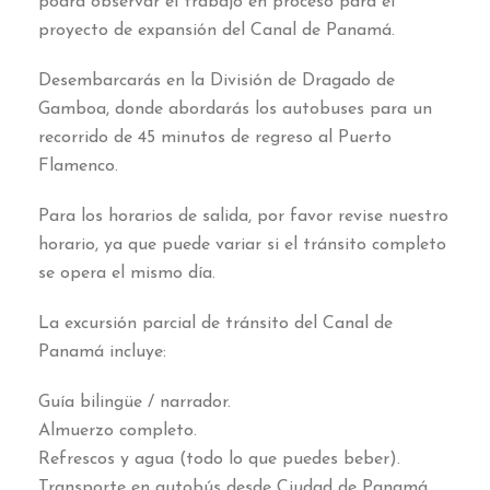
podrá observar el trabajo en proceso para el
proyecto de expansión del Canal de Panamá
.
Desembarcarás en la División de Dragado de
Gamboa
,
donde abordarás los autobuses para un
recorrido de
45
minutos de regreso al Puerto
Flamenco
.
Para los horarios de salida
,
por favor revise nuestro
horario
,
ya que puede variar si el tránsito completo
se opera el mismo día
.
La excursión parcial de tránsito del Canal de
Panamá incluye
:
Guía bilingüe
/
narrador
.
Almuerzo completo
.
Refrescos y agua
(
todo lo que puedes beber
).
Transporte en autobús desde Ciudad de Panamá