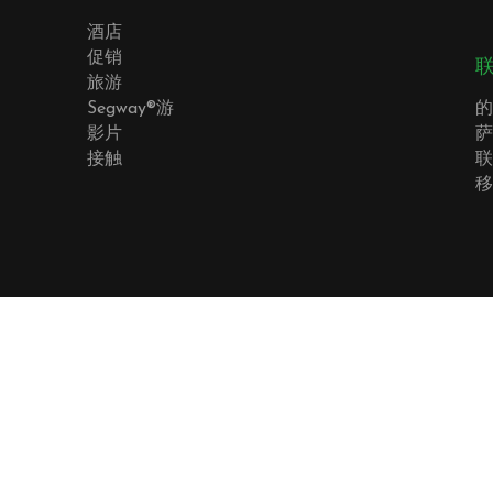
酒店
促销
旅游
Segway®游
的
影片
萨
接触
联
移