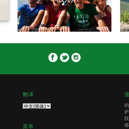
翻译
的
萨
联
移
菜单