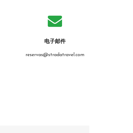
电子邮件
reservas@stradatravel.com