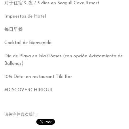
对于住宿 2 夜 / 3
dias en Seagull Cove Resort
Impuestos de Hotel
每日早餐
Cocktail de Bienvenida
Día de Playa en Isla Gómez
(
con opción Avistamiento de
Ballenas
)
10%
Dcto
.
en restaurant Tiki Bar
#
DISCOVERCHIRIQUI
请关注并喜欢我们: