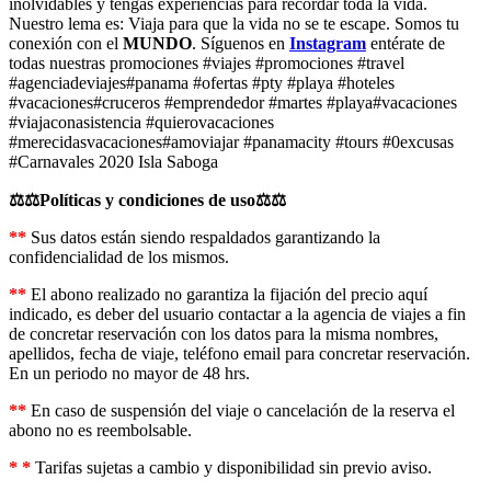
inolvidables y tengas experiencias para recordar toda la vida.
Nuestro lema es: Viaja para que la vida no se te escape. Somos tu
conexión con el
MUNDO
. Síguenos en
Instagram
entérate de
todas nuestras promociones #viajes #promociones #travel
#agenciadeviajes#panama #ofertas #pty #playa #hoteles
#vacaciones#cruceros #emprendedor #martes #playa#vacaciones
#viajaconasistencia #quierovacaciones
#merecidasvacaciones#amoviajar #panamacity #tours #0excusas
#Carnavales 2020 Isla Saboga
⚖️⚖️Políticas y condiciones de uso⚖️⚖️
**
Sus datos están siendo respaldados garantizando la
confidencialidad de los mismos.
**
El abono realizado no garantiza la fijación del precio aquí
indicado, es deber del usuario contactar a la agencia de viajes a fin
de concretar reservación con los datos para la misma nombres,
apellidos, fecha de viaje, teléfono email para concretar reservación.
En un periodo no mayor de 48 hrs.
**
En caso de suspensión del viaje o cancelación de la reserva el
abono no es reembolsable.
* *
Tarifas sujetas a cambio y disponibilidad sin previo aviso.