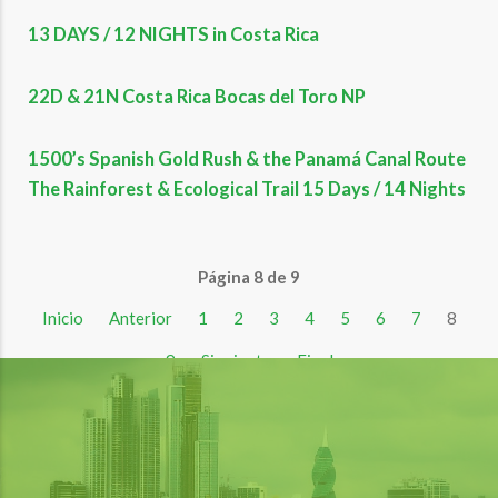
13 DAYS / 12 NIGHTS in Costa Rica
22D & 21N Costa Rica Bocas del Toro NP
1500’s Spanish Gold Rush & the Panamá Canal Route
The Rainforest & Ecological Trail 15 Days / 14 Nights
Página 8 de 9
Inicio
Anterior
1
2
3
4
5
6
7
8
9
Siguiente
Final