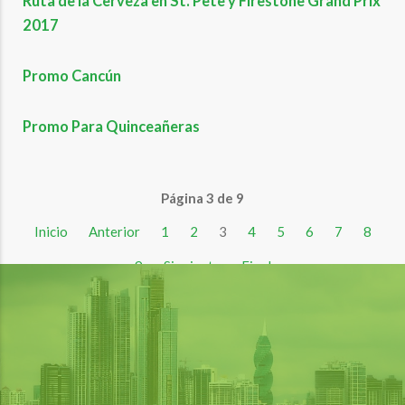
Ruta de la Cerveza en St. Pete y Firestone Grand Prix
2017
Promo Cancún
Promo Para Quinceañeras
Página 3 de 9
Inicio
Anterior
1
2
3
4
5
6
7
8
9
Siguiente
Final