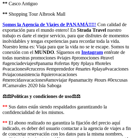
**
Casco Antiguo
**
Shopping Tour Albrook Mall
Somos la Agencia de Viajes de PANAMÁ!!!!
!
Con calidad de
exportación para el mundo entero! En
Strada Travel
nuestro
trabajo es darte el mejor servicio, para que disfrutes de momentos
inolvidables y tengas experiencias para recordar toda la vida.
Nuestro lema es: Viaja para que la vida no se te escape. Somos tu
conexión con el
MUNDO
. Síguenos en
Instagram
entérate de
todas nuestras promociones #viajes #promociones #travel
#agenciadeviajes#panama #ofertas #pty #playa #hoteles
#vacaciones#cruceros #emprendedor #martes #playa#vacaciones
#viajaconasistencia #quierovacaciones
#merecidasvacaciones#amoviajar #panamacity #tours #0excusas
#Carnavales 2020 Isla Saboga
⚖️⚖️Políticas y condiciones de uso⚖️⚖️
**
Sus datos están siendo respaldados garantizando la
confidencialidad de los mismos.
**
El abono realizado no garantiza la fijación del precio aquí
indicado, es deber del usuario contactar a la agencia de viajes a fin
de concretar reservación con los datos para la misma nombres,