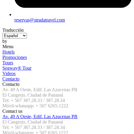
reservas@stradatravel.com
Traducción
by
Menu
Hotels
Promociones
Tours
Segway® Tour
Videos
Contacto
Contacto
Av. 49 A Oeste, Edif. Las Azucenas PB
El Cangrejo, Ciudad de Panamá
Tel: + 507 387.28.33 / 387.28.34
Móvil-whataspp: + 507 6265.1222
Contact us
Av. 49 A Oeste, Edif. Las Azucenas PB
El Cangrejo, Ciudad de Panamá
Tel: + 507 387.28.33 / 387.28.34
Móvil-whataspp: + 507 6265.1222