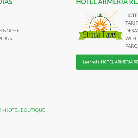
DIAS
HOTEL ARMERIA RE
HOTE
TARI
OR NOCHE
DESA
UIDOS
WI FI
PARQ
Leer más: HOTEL ARMERIA R
R - HOTEL BOUTIQUE