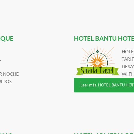
IQUE
HOTEL BANTU HOTE
HOTE
L
TARI
DESA
OR NOCHE
WI FI
UIDOS
Leer más: HOTEL BANTU HO