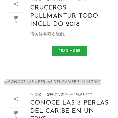
CRUCEROS
PULLMANTUR TODO
INCLUIDO
2018
0
请关注并喜欢我们:
READ MORE
By
管理
In
促销
,
未分类
Posted
四月 1, 2018
CONOCE LAS
3
PERLAS
DEL CARIBE EN UN
0