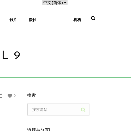
影片
接触
机构
L 9
家
/
促销
/ BEST伊斯坦布尔...知道SEPTEMBER 2 AL 9
搜索
0
追踪与分享!