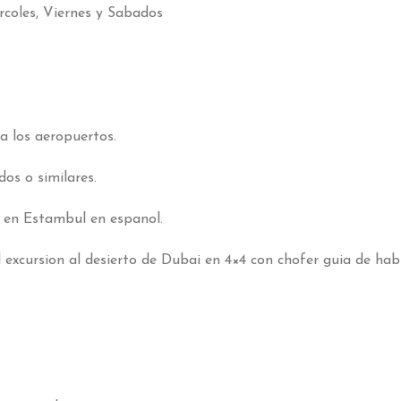
rcoles
,
Viernes y Sabados
 a los aeropuertos
.
dos o similares
.
ta en Estambul en espanol
.
l excursion al desierto de Dubai en 4
×4
con chofer guia de hab