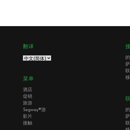
翻译
的
萨
联
移
菜单
酒店
促销
旅游
Segway®游
的
影片
萨
接触
联
移