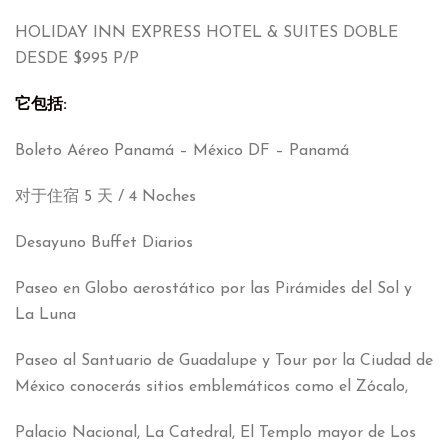
HOLIDAY INN EXPRESS HOTEL
&
SUITES DOBLE
DESDE
$995
P/P
它包括:
Boleto Aéreo Panamá – México DF – Panamá
对于住宿 5 天 / 4
Noches
Desayuno Buffet Diarios
Paseo en Globo aerostático por las Pirámides del Sol y
La Luna
Paseo al Santuario de Guadalupe y Tour por la Ciudad de
México conocerás sitios emblemáticos como el Zócalo
,
Palacio Nacional
,
La Catedral
,
El Templo mayor de Los