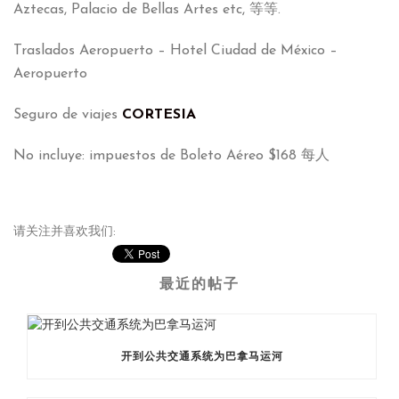
Aztecas
,
Palacio de Bellas Artes etc
, 等等.
Traslados Aeropuerto – Hotel Ciudad de México –
Aeropuerto
Seguro de viajes
CORTESIA
No incluye
:
impuestos de Boleto Aéreo
$168 每人
请关注并喜欢我们:
最近的帖子
开到公共交通系统为巴拿马运河