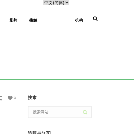
影片
接触
机构
家
/
促销
/ 浪漫之旅，以博克特
搜索
0
追踪与分享!