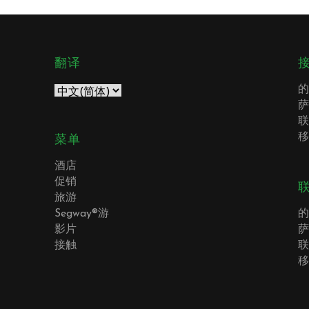
翻译
的
萨
联
移
菜单
酒店
促销
旅游
Segway®游
的
影片
萨
接触
联
移