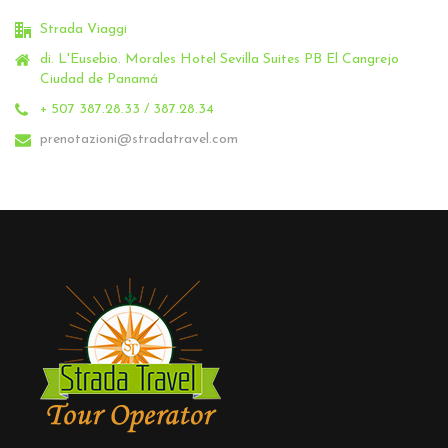
Strada Viaggi
di. L'Eusebio.
Morales Hotel Sevilla Suites PB El Cangrejo
Ciudad de Panamá
+ 507 387.28.33 / 387.28.34
prenotazioni@stradatravel.com