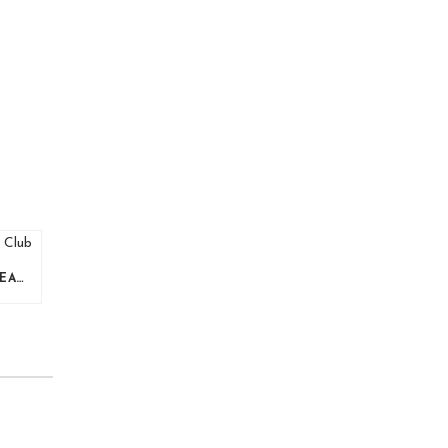
PASADÍA EN PAULA NANU BEACH CLUB