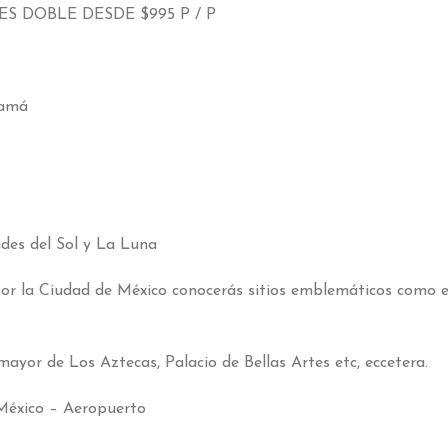
TES DOBLE DESDE
$995 P / P
namá
ides del Sol y La Luna
or la Ciudad de México conocerás sitios emblemáticos como e
mayor de Los Aztecas
,
Palacio de Bellas Artes etc
, eccetera.
México – Aeropuerto