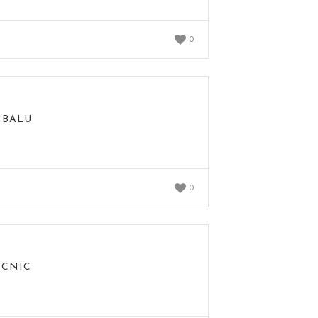
0
 BALU
0
ICNIC