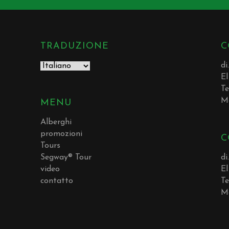
TRADUZIONE
C
di
El
Te
M
MENU
Alberghi
promozioni
C
Tours
Segway® Tour
di
video
El
contatto
Te
M