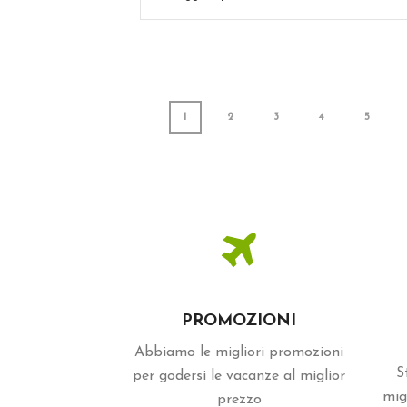
1
2
3
4
5
PROMOZIONI
Abbiamo le migliori promozioni
S
per godersi le vacanze al miglior
mig
prezzo