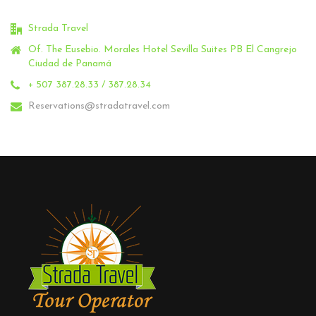
Strada Travel
Of. The Eusebio.
Morales Hotel Sevilla Suites PB El Cangrejo
Ciudad de Panamá
+ 507 387.28.33 / 387.28.34
Reservations@stradatravel.com