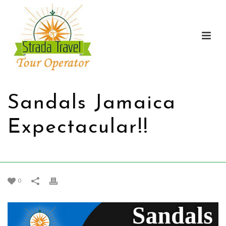
Sandals Jamaica
Expectacular!!
CASA
/
PROMOZIONI
/ SANDALS JAMAICA EXPECTACULAR!!
0