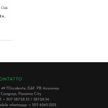
PASADÍA EN PAULA NANU BEACH CLUB
ONTATTO
. 49 l'Occidente, Edif. PB Azucenas
 Cangrejo, Panama City
l: + 507 387.28.33 / 387.28.34
obile whataspp: + 507 6265.1222