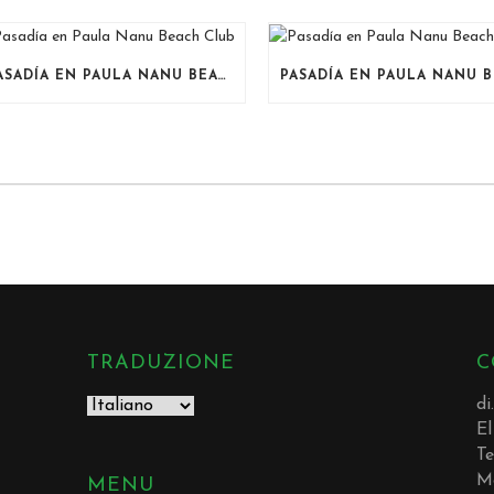
PASADÍA EN PAULA NANU BEACH CLUB
TRADUZIONE
C
di
El
Te
M
MENU