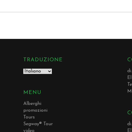
TRADUZIONE
C
di
El
Te
M
MENU
Alberghi
promozioni
C
Tours
Segway® Tour
di
video
El