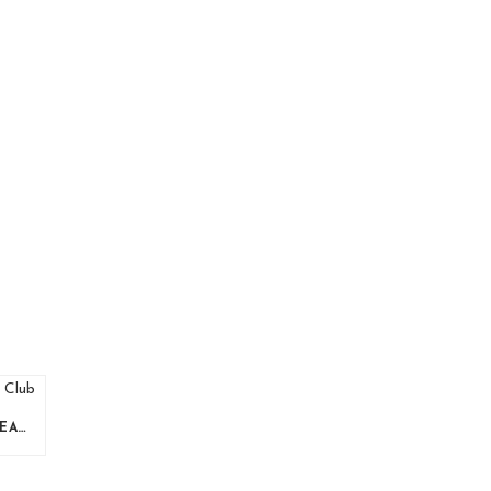
PASADÍA EN PAULA NANU BEACH CLUB