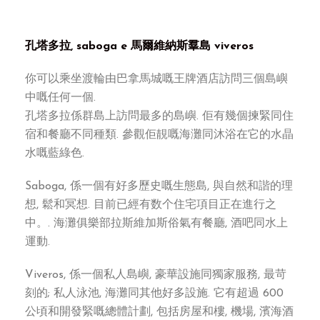
孔塔多拉, saboga e 馬爾維納斯羣島 viveros
你可以乘坐渡輪由巴拿馬城嘅王牌酒店訪問三個島嶼
中嘅任何一個.
孔塔多拉係群島上訪問最多的島嶼. 佢有幾個揀緊同住
宿和餐廳不同種類. 參觀佢靚嘅海灘同沐浴在它的水晶
水嘅藍綠色.
Saboga, 係一個有好多歷史嘅生態島, 與自然和諧的理
想, 鬆和冥想. 目前已經有数个住宅項目正在進行之
中。. 海灘俱樂部拉斯維加斯俗氣有餐廳, 酒吧同水上
運動.
Viveros, 係一個私人島嶼, 豪華設施同獨家服務, 最苛
刻的; 私人泳池, 海灘同其他好多設施. 它有超過 600
公頃和開發緊嘅總體計劃, 包括房屋和樓, 機場, 濱海酒