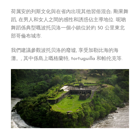
荷属安的列斯文化與在省內出現其他習俗混合; 剛果舞
蹈, 在男人和女人之間的感性和誘惑佔主導地位. 呢啲
舞蹈係典型嘅波托贝洛一個小鎮位於約 50 公里東北
部哥倫布城市.
我們建議參觀波托贝洛的廢墟, 享受加勒比海的海
灘。, 其中係島上嘅格蘭特, tortuguilla 和帕伦克等.