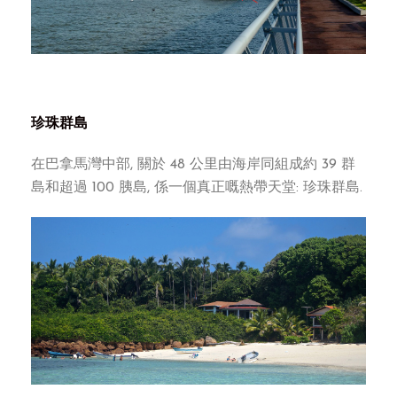
珍珠群島
在巴拿馬灣中部, 關於 48 公里由海岸同組成約 39 群
島和超過 100 胰島, 係一個真正嘅熱帶天堂: 珍珠群島.