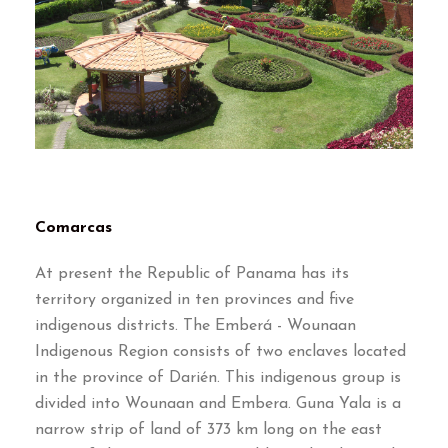
Comarcas
At present the Republic of Panama has its
territory organized in ten provinces and five
indigenous districts
.
The Emberá
-
Wounaan
Indigenous Region consists of two enclaves located
in the province of Darién
.
This indigenous group is
divided into Wounaan and Embera
.
Guna Yala is a
narrow strip of land of
373
km long on the east