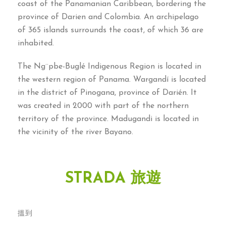
coast of the Panamanian Caribbean
,
bordering the
province of Darien and Colombia
.
An archipelago
of
365
islands surrounds the coast
,
of which
36
are
inhabited
.
The Ng¨pbe-Buglé Indigenous Region is located in
the western region of Panama
.
Wargandí is located
in the district of Pinogana
,
province of Darién
.
It
was created in
2000
with part of the northern
territory of the province
.
Madugandi is located in
the vicinity of the river Bayano
.
STRADA 旅遊
搵到