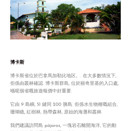
博卡斯
博卡斯省位於巴拿馬加勒比地区。. 在大多數情況下,
佢係由叢林確認. 博卡斯群島, 位於丽奇里基的入口處,
喺呢個省嘅旅遊報價中好重要.
它由 9 島嶼, 51 鍵同 200 胰島. 佢係水生物種嘅組合,
珊瑚礁, 紅樹林, 熱帶森林, 原始的海灘和叢林.
我們建議訪問島 pájaros, 一塊岩石離開海洋, 它的動