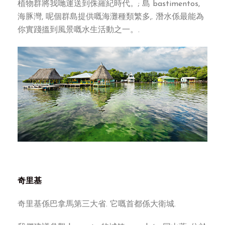
植物群將我哋運送到侏羅紀時代。; 島 bastimentos,
海豚灣, 呢個群島提供嘅海灘種類繁多,. 潛水係最能為
你實踐搵到風景嘅水生活動之一。.
奇里基
奇里基係巴拿馬第三大省. 它嘅首都係大衛城.