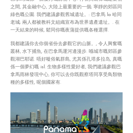
之間, 其金融中心, 大陸上最重要的一個; 寧靜的郊區同
綠色嘅公園. 我們建議參觀舊城遺址。: 巴拿馬 la 哈同
老城; 兩人都被教科文組織宣布為世界遺產遺址。. 在
一天結束的時候, 鬆同你嘅夜蒲提供嘅各種選擇.
我都建議你去你個省份去參觀它的山脈。, 令人興奮嘅
叢林, 水下捕魚, 在巴拿馬運河邊漫步. 喺城市嘅郊區參
觀湖巴耶诺. 唔好嘥俗氣群島, 尤其係孔塔多拉岛, 真嘅
係一個夢幻嘅 isl. 生物多樣性愛好者, 我們建議參觀巴
拿馬雨林發現中心, 你可以去你既觀察塔同享受鳥類物
種的多樣性, 呢個國家有.