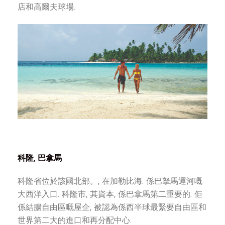
店和高爾夫球場.
科隆, 巴拿馬
科隆省位於該國北部。, 在加勒比海. 係巴拏馬運河嘅
大西洋入口. 科隆市, 其資本, 係巴拿馬第二重要的. 佢
係結腸自由區嘅屋企, 被認為係西半球最緊要自由區和
世界第二大的進口和再分配中心.