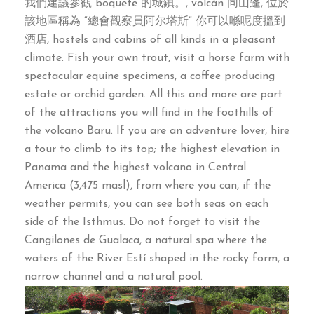
我們建議參觀 boquete 的城鎮。, volcán 同山蓬, 位於
該地區稱為 “總會觀察員阿尔塔斯” 你可以喺呢度搵到
酒店,
hostels and cabins of all kinds in a pleasant
climate
.
Fish your own trout
,
visit a horse farm with
spectacular equine specimens
,
a coffee producing
estate or orchid garden
.
All this and more are part
of the attractions you will find in the foothills of
the volcano Baru
.
If you are an adventure lover
,
hire
a tour to climb to its top
;
the highest elevation in
Panama and the highest volcano in Central
America
(3,475
masl
),
from where you can
,
if the
weather permits
,
you can see both seas on each
side of the Isthmus
.
Do not forget to visit the
Cangilones de Gualaca
,
a natural spa where the
waters of the River Estí shaped in the rocky form
,
a
narrow channel and a natural pool
.