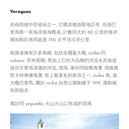
Veraguas
佢係四個中部省份之一, 它嘅首都係聖地亞哥. 佢係巴
拿馬唯一有海岸係海嘅省, 計數同大約 60 公里的海岸
喺加勒比海同超過 350 太平洋沿岸公里.
呢個省擁有許多島嶼, 包括全國最大嘅, coiba 同
cebaco. 所有呢啲, 再加上它的大品種的河流令其旅遊
提供主要係清澈的河流, 瀉湖, 瀑布同靚嘅海灘. 我推薦
聖卡特琳娜海灘, 世上最著名的衝浪之一; coiba 島, 最
大嘅巴拿馬, 屬於 coiba 自然公園創建于 1991; 運動捕
魚和跳水.
都訪問 yeguada, 火山火山口形成的瀉湖.