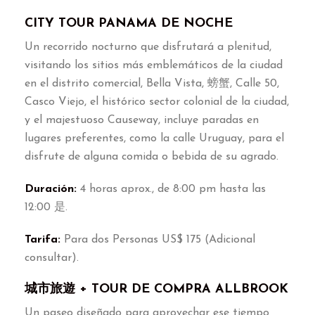
CITY TOUR PANAMA DE NOCHE
Un recorrido nocturno que disfrutará a plenitud
,
visitando los sitios más emblemáticos de la ciudad
en el distrito comercial
,
Bella Vista
, 螃蟹,
Calle
50,
Casco Viejo
,
el histórico sector colonial de la ciudad
,
y el majestuoso Causeway
,
incluye paradas en
lugares preferentes
,
como la calle Uruguay
,
para el
disfrute de alguna comida o bebida de su agrado
.
Duración
:
4
horas aprox.
,
de
8:00
pm hasta las
12:00 是.
Tarifa
:
Para dos Personas US$
175 (
Adicional
consultar
).
城市旅遊 +
TOUR DE COMPRA ALLBROOK
Un paseo diseñado para aprovechar ese tiempo