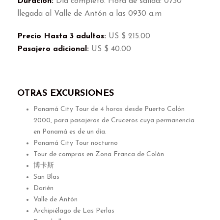
Duración
:
Día completo
.
Hora de salida
: 0730
llegada al Valle de Antón a las
0930
a.m
Precio Hasta
3
adultos
:
US
$ 215.00
Pasajero adicional
:
US
$ 40.00
OTRAS EXCURSIONES
Panamá City Tour de
4
horas desde Puerto Colón
2000,
para pasajeros de Cruceros cuya permanencia
en Panamá es de un día
.
Panamá City Tour nocturno
Tour de compras en Zona Franca de Colón
博卡斯
San Blas
Darién
Valle de Antón
Archipiélago de Las Perlas