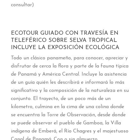
consultar
)
ECOTOUR GUIADO CON TRAVESÍA EN
TELEFÉRICO SOBRE SELVA TROPICAL
INCLUYE LA EXPOSICIÓN ECOLÓGICA
Todo un clásico panameño
,
para conocer
,
apreciar y
disfrutar de cerca la flora y parte de la fauna típica
de Panamá y América Central
.
Incluye la asistencia
de un guía quién les describirá e informará lo más
significativo y la composición de la naturaleza en su
conjunto
.
El trayecto
,
de un poco más de un
kilometro
,
culmina en la cima de una colina donde
se encuentra la Torre de Observación
,
desde donde
se puede observar el pueblo de Gamboa
,
la Villa
indígena de Emberá
,
el Río Chagres y el majestuoso
Canal de Panamá
.
Con o sin almuerzo
.