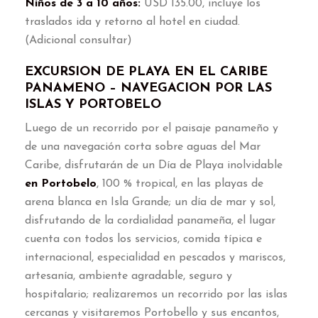
Niños de
3
a
10
años
:
USD
135.00,
incluye los
traslados ida y retorno al hotel en ciudad
.
(
Adicional consultar
)
EXCURSION DE PLAYA EN EL CARIBE
PANAMENO – NAVEGACION POR LAS
ISLAS Y PORTOBELO
Luego de un recorrido por el paisaje panameño y
de una navegación corta sobre aguas del Mar
Caribe
,
disfrutarán de un Día de Playa inolvidable
en Portobelo
, 100 %
tropical
,
en las playas de
arena blanca en Isla Grande
;
un día de mar y sol
,
disfrutando de la cordialidad panameña
,
el lugar
cuenta con todos los servicios
,
comida típica e
internacional
,
especialidad en pescados y mariscos
,
artesanía
,
ambiente agradable
,
seguro y
hospitalario
;
realizaremos un recorrido por las islas
cercanas y visitaremos Portobello y sus encantos
,