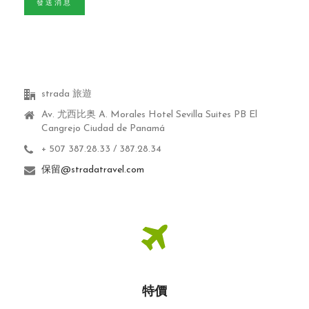
發送消息
strada 旅遊
Av. 尤西比奥 A.
Morales Hotel Sevilla Suites PB El
Cangrejo Ciudad de Panamá
+ 507 387.28.33 / 387.28.34
保留@stradatravel.com
特價