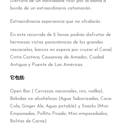
Disfruta de un inolvidable tour por la bahía a
bordo de un extraordinario catamarán
.
Extraordinaria experiencia que no olvidarás
.
En este recorrido de
2
horas podrás disfrutar de
hermosas vistas panorámicas de los grandes
rascacielos
,
barcos en espera por cruzar el Canal
,
Cinta Costera
,
Causeway de Amador
,
Ciudad
Antigua y Puente de Las Américas
.
它包括:
Open Bar
(
Cervezas nacionales
,
ron
,
vodka
),
Bebidas no alcohólicas
(
Agua Saborizadas
,
Coca-
Cola
,
Ginger Ale
,
Agua potable
)
y Snacks
(
Mini
Empanadas
,
Pollito Picado
,
Mini emparedados
,
Bolitas de Carne
)