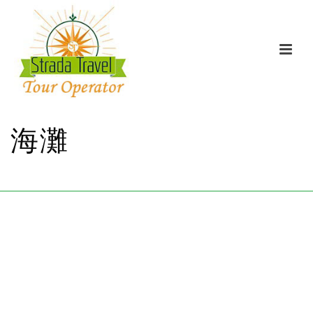
海灘
家
/
海灘